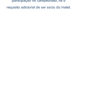
participação no campeonato, há o
requisito adicional de ser sócio do Inatel.
CONTACTA-NOS
ARDC MATA DE BENFICA
Órgãos Sociais
Estatutos
Relatórios de atividades
POLÍTICAS