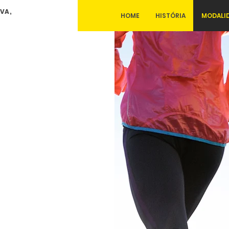
VA,
HOME
HISTÓRIA
MODALI
 já no século XXI
de se procura de
e distâncias
as maratonas e
opularização dos
mo, em geral, há