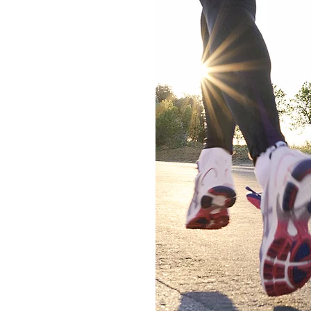
ngas,
os sócios
 os atletas do
z que temos
provas como o
es a todos os
 Atletismo basta,
r uma t-shirt da